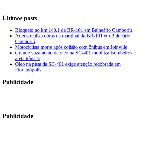
Últimos posts
Bloqueio no km 140,1 da BR-101 em Balneário Camboriú
Arteris realiza obras na marginal da BR-101 em Balneário
Camboriú
Motociclista morre após colisão com ônibus em Joinville
Grande vazamento de óleo na SC-401 mobiliza Bombeiros e
afeta trânsito
Óleo na pista da SC-401 exige atenção redobrada em
Florianópolis
Publicidade
Publicidade