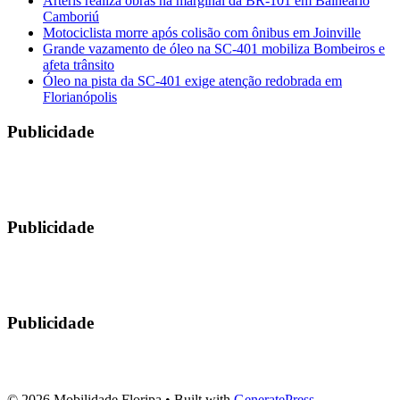
Arteris realiza obras na marginal da BR-101 em Balneário
Camboriú
Motociclista morre após colisão com ônibus em Joinville
Grande vazamento de óleo na SC-401 mobiliza Bombeiros e
afeta trânsito
Óleo na pista da SC-401 exige atenção redobrada em
Florianópolis
Publicidade
Publicidade
Publicidade
© 2026 Mobilidade Floripa
• Built with
GeneratePress