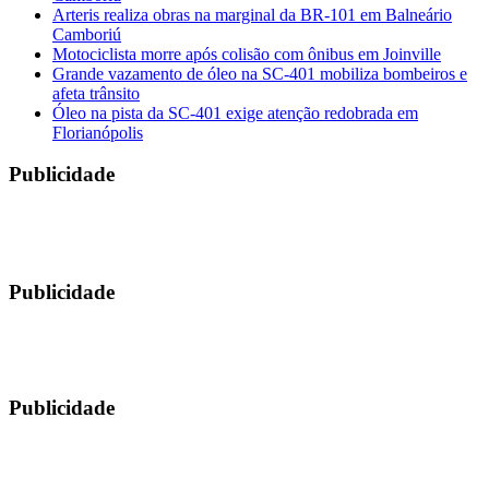
Arteris realiza obras na marginal da BR-101 em Balneário
Camboriú
Motociclista morre após colisão com ônibus em Joinville
Grande vazamento de óleo na SC-401 mobiliza bombeiros e
afeta trânsito
Óleo na pista da SC-401 exige atenção redobrada em
Florianópolis
Publicidade
Publicidade
Publicidade