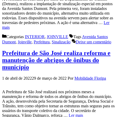
(Detrans), realizou a implantação de sinalização especial em pontos
da Avenida Santos Dumont. Pela primeira vez, foram instalados
sonorizadores dentro do município, alternativa muito utilizada em
rodovias. Esses dispositivos na avenida servem para alertar sobre as
travessias de pedestres próximas. A ação é uma alternativa …
Ler
mais
Categorias
INTERIOR
,
JOINVILLE
Tags
Avenida Santos
Dumont
,
Joinville
,
Prefeitura
,
Sinalização
Deixe um comentário
Prefeitura de São José realiza reforma e
manutenção de abrigos de ônibus do
município
1 de abril de 2022
29 de março de 2022
Por
Mobilidade Floripa
A Prefeitura de São José realizará nos próximos meses a
manutenção e reforma de todos os abrigos de ônibus do município.
A ação, desenvolvida pela Secretaria de Segurança, Defesa Social e
Trânsito, tem como objetivo tornar as estruturas mais seguras para os
usuários do transporte coletivo da cidade. O secretário de
Segurança, Vânio Dalmarco, reforça …
Ler mais