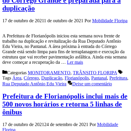
do Córrego Grande é preparada para a
duplicação
17 de outubro de 2021
1 de outubro de 2021
Por
Mobilidade Floripa
A Prefeitura de Florianópolis iniciou esta semana nova frente de
trabalho na duplicação e revitalização da Rua Deputado Antônio
Edu Vieira, no Pantanal. A área próxima à entrada do Córrego
Grande está sendo limpa para fins de terraplanagem e execução da
estrutura que vai receber pavimentação asfáltica. Ainda esta semana
deve começar a recuperação da …
Ler mais
Categorias
MONITORAMENTO
,
TRÂNSITO FLORIPA
Tags
Área
,
Córrego
,
Duplicação
,
Florianópolis
,
Pantanal
,
Prefeitura
,
Rua Deputado Antônio Edu Vieira
Deixe um comentário
Prefeitura de Florianópolis inclui mais de
500 novos horários e retorna 5 linhas de
ônibus
17 de outubro de 2021
24 de setembro de 2021
Por
Mobilidade
Floripa