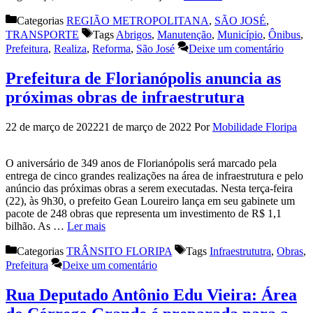
Categorias
REGIÃO METROPOLITANA
,
SÃO JOSÉ
,
TRANSPORTE
Tags
Abrigos
,
Manutenção
,
Município
,
Ônibus
,
Prefeitura
,
Realiza
,
Reforma
,
São José
Deixe um comentário
Prefeitura de Florianópolis anuncia as
próximas obras de infraestrutura
22 de março de 2022
21 de março de 2022
Por
Mobilidade Floripa
O aniversário de 349 anos de Florianópolis será marcado pela
entrega de cinco grandes realizações na área de infraestrutura e pelo
anúncio das próximas obras a serem executadas. Nesta terça-feira
(22), às 9h30, o prefeito Gean Loureiro lança em seu gabinete um
pacote de 248 obras que representa um investimento de R$ 1,1
bilhão. As …
Ler mais
Categorias
TRÂNSITO FLORIPA
Tags
Infraestrututra
,
Obras
,
Prefeitura
Deixe um comentário
Rua Deputado Antônio Edu Vieira: Área