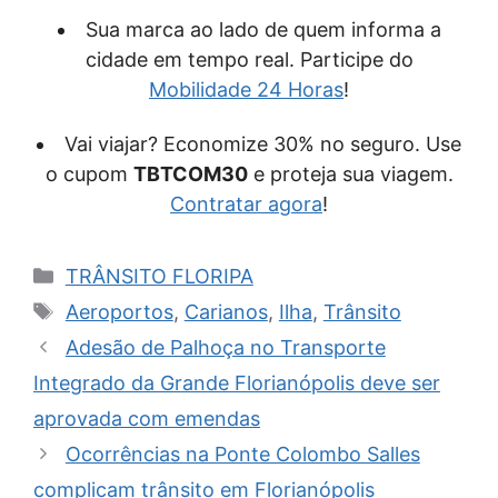
Sua marca ao lado de quem informa a
cidade em tempo real. Participe do
Mobilidade 24 Horas
!
Vai viajar? Economize 30% no seguro. Use
o cupom
TBTCOM30
e proteja sua viagem.
Contratar agora
!
Categorias
TRÂNSITO FLORIPA
Tags
Aeroportos
,
Carianos
,
Ilha
,
Trânsito
Adesão de Palhoça no Transporte
Integrado da Grande Florianópolis deve ser
aprovada com emendas
Ocorrências na Ponte Colombo Salles
complicam trânsito em Florianópolis