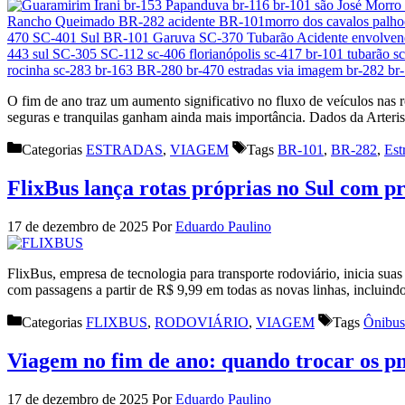
O fim de ano traz um aumento significativo no fluxo de veículos nas ro
seguras e tranquilas ganham ainda mais importância. Dados da Arteri
Categorias
ESTRADAS
,
VIAGEM
Tags
BR-101
,
BR-282
,
Est
FlixBus lança rotas próprias no Sul com p
17 de dezembro de 2025
Por
Eduardo Paulino
FlixBus, empresa de tecnologia para transporte rodoviário, inicia sua
com passagens a partir de R$ 9,99 em todas as novas linhas, inclu
Categorias
FLIXBUS
,
RODOVIÁRIO
,
VIAGEM
Tags
Ônibus
Viagem no fim de ano: quando trocar os p
17 de dezembro de 2025
Por
Eduardo Paulino