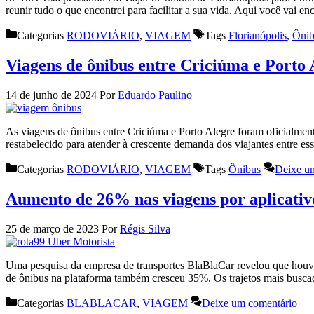
reunir tudo o que encontrei para facilitar a sua vida. Aqui você vai 
Categorias
RODOVIÁRIO
,
VIAGEM
Tags
Florianópolis
,
Ônib
Viagens de ônibus entre Criciúma e Porto
14 de junho de 2024
Por
Eduardo Paulino
As viagens de ônibus entre Criciúma e Porto Alegre foram oficialment
restabelecido para atender à crescente demanda dos viajantes entre 
Categorias
RODOVIÁRIO
,
VIAGEM
Tags
Ônibus
Deixe u
Aumento de 26% nas viagens por aplicativ
25 de março de 2023
Por
Régis Silva
Uma pesquisa da empresa de transportes BlaBlaCar revelou que houv
de ônibus na plataforma também cresceu 35%. Os trajetos mais busca
Categorias
BLABLACAR
,
VIAGEM
Deixe um comentário