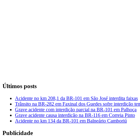
Últimos posts
Acidente no km 208,1 da BR-101 em São José interdita faixas
Trânsito na BR-282 em Faxinal dos Guedes sofre interdição te
Grave acidente com interdição parcial na BR-101 em Palhoça
Grave acidente causa interdição na BR-116 em Correia Pinto
Acidente no km 134 da BR-101 em Balneário Camboriú
Publicidade