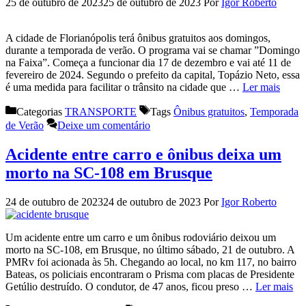
25 de outubro de 2023
25 de outubro de 2023
Por
Igor Roberto
A cidade de Florianópolis terá ônibus gratuitos aos domingos,
durante a temporada de verão. O programa vai se chamar ”Domingo
na Faixa”. Começa a funcionar dia 17 de dezembro e vai até 11 de
fevereiro de 2024. Segundo o prefeito da capital, Topázio Neto, essa
é uma medida para facilitar o trânsito na cidade que …
Ler mais
Categorias
TRANSPORTE
Tags
Ônibus gratuitos
,
Temporada
de Verão
Deixe um comentário
Acidente entre carro e ônibus deixa um
morto na SC-108 em Brusque
24 de outubro de 2023
24 de outubro de 2023
Por
Igor Roberto
Um acidente entre um carro e um ônibus rodoviário deixou um
morto na SC-108, em Brusque, no último sábado, 21 de outubro. A
PMRv foi acionada às 5h. Chegando ao local, no km 117, no bairro
Bateas, os policiais encontraram o Prisma com placas de Presidente
Getúlio destruído. O condutor, de 47 anos, ficou preso …
Ler mais