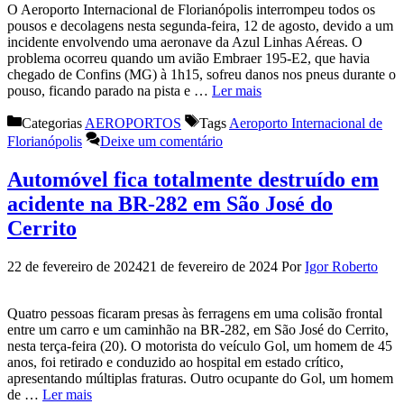
O Aeroporto Internacional de Florianópolis interrompeu todos os
pousos e decolagens nesta segunda-feira, 12 de agosto, devido a um
incidente envolvendo uma aeronave da Azul Linhas Aéreas. O
problema ocorreu quando um avião Embraer 195-E2, que havia
chegado de Confins (MG) à 1h15, sofreu danos nos pneus durante o
pouso, ficando parado na pista e …
Ler mais
Categorias
AEROPORTOS
Tags
Aeroporto Internacional de
Florianópolis
Deixe um comentário
Automóvel fica totalmente destruído em
acidente na BR-282 em São José do
Cerrito
22 de fevereiro de 2024
21 de fevereiro de 2024
Por
Igor Roberto
Quatro pessoas ficaram presas às ferragens em uma colisão frontal
entre um carro e um caminhão na BR-282, em São José do Cerrito,
nesta terça-feira (20). O motorista do veículo Gol, um homem de 45
anos, foi retirado e conduzido ao hospital em estado crítico,
apresentando múltiplas fraturas. Outro ocupante do Gol, um homem
de …
Ler mais