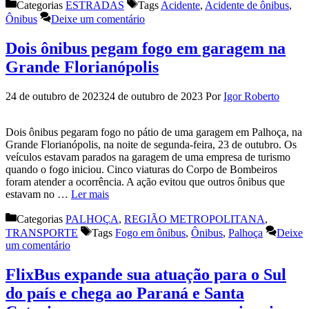
Categorias
ESTRADAS
Tags
Acidente
,
Acidente de ônibus
,
Ônibus
Deixe um comentário
Dois ônibus pegam fogo em garagem na
Grande Florianópolis
24 de outubro de 2023
24 de outubro de 2023
Por
Igor Roberto
Dois ônibus pegaram fogo no pátio de uma garagem em Palhoça, na
Grande Florianópolis, na noite de segunda-feira, 23 de outubro. Os
veículos estavam parados na garagem de uma empresa de turismo
quando o fogo iniciou. Cinco viaturas do Corpo de Bombeiros
foram atender a ocorrência. A ação evitou que outros ônibus que
estavam no …
Ler mais
Categorias
PALHOÇA
,
REGIÃO METROPOLITANA
,
TRANSPORTE
Tags
Fogo em ônibus
,
Ônibus
,
Palhoça
Deixe
um comentário
FlixBus expande sua atuação para o Sul
do país e chega ao Paraná e Santa