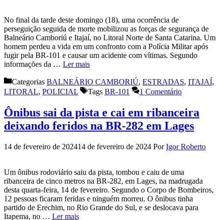
No final da tarde deste domingo (18), uma ocorrência de
perseguição seguida de morte mobilizou as forças de segurança de
Balneário Camboriú e Itajaí, no Litoral Norte de Santa Catarina. Um
homem perdeu a vida em um confronto com a Polícia Militar após
fugir pela BR-101 e causar um acidente com vítimas. Segundo
informações da …
Ler mais
Categorias
BALNEÁRIO CAMBORIÚ
,
ESTRADAS
,
ITAJAÍ
,
LITORAL
,
POLICIAL
Tags
BR-101
1 Comentário
Ônibus sai da pista e cai em ribanceira
deixando feridos na BR-282 em Lages
14 de fevereiro de 2024
14 de fevereiro de 2024
Por
Igor Roberto
Um ônibus rodoviário saiu da pista, tombou e caiu de uma
ribanceira de cinco metros na BR-282, em Lages, na madrugada
desta quarta-feira, 14 de fevereiro. Segundo o Corpo de Bombeiros,
12 pessoas ficaram feridas e ninguém morreu. O ônibus tinha
partido de Erechim, no Rio Grande do Sul, e se deslocava para
Itapema, no …
Ler mais