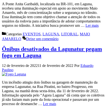
A Ponte Anita Garibaldi, localizada na BR-101, em Laguna,
recebeu uma iluminação especial em apoio ao movimento Maio
Amarelo, mês de conscientização sobre a segurança no trânsito.
Essa iluminação tem como objetivo chamar a atenção de todos os
usuários da rodovia para a importância de adotar comportamentos
seguros no trânsito. A iniciativa busca promover um …
Ler mais
Categorias
EVENTOS
,
LAGUNA
,
LITORAL
,
MAIO
AMARELO
Deixe um comentário
Ônibus desativados da Lagunatur pegam
fogo em Laguna
12 de fevereiro de 2022
11 de fevereiro de 2022
Por
Eduardo
Paulino
Um incêndio atingiu dois ônibus na garagem de manutenção da
empresa Lagunatur, na Rua Piratini, no bairro Progresso, em
Laguna, na manhã desta sexta-feira, dia 11 de fevereiro de 2022.
Informação apurada pelo “Agora Laguna” dá conta que os coletivos
já não faziam mais parte da frota operacional e passavam por um
processo de desmanche …
Ler mais