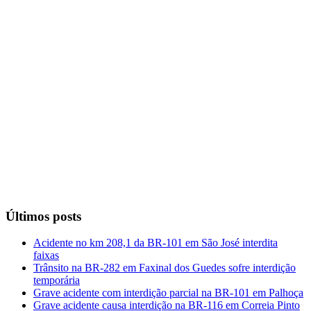
Últimos posts
Acidente no km 208,1 da BR-101 em São José interdita
faixas
Trânsito na BR-282 em Faxinal dos Guedes sofre interdição
temporária
Grave acidente com interdição parcial na BR-101 em Palhoça
Grave acidente causa interdição na BR-116 em Correia Pinto