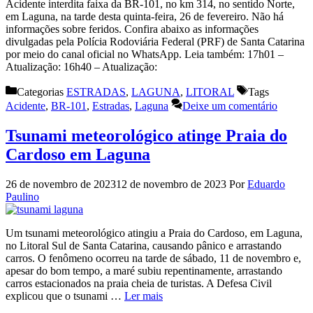
Acidente interdita faixa da BR-101, no km 314, no sentido Norte,
em Laguna, na tarde desta quinta-feira, 26 de fevereiro. Não há
informações sobre feridos. Confira abaixo as informações
divulgadas pela Polícia Rodoviária Federal (PRF) de Santa Catarina
por meio do canal oficial no WhatsApp. Leia também: 17h01 –
Atualização: 16h40 – Atualização:
Categorias
ESTRADAS
,
LAGUNA
,
LITORAL
Tags
Acidente
,
BR-101
,
Estradas
,
Laguna
Deixe um comentário
Tsunami meteorológico atinge Praia do
Cardoso em Laguna
26 de novembro de 2023
12 de novembro de 2023
Por
Eduardo
Paulino
Um tsunami meteorológico atingiu a Praia do Cardoso, em Laguna,
no Litoral Sul de Santa Catarina, causando pânico e arrastando
carros. O fenômeno ocorreu na tarde de sábado, 11 de novembro e,
apesar do bom tempo, a maré subiu repentinamente, arrastando
carros estacionados na praia cheia de turistas. A Defesa Civil
explicou que o tsunami …
Ler mais