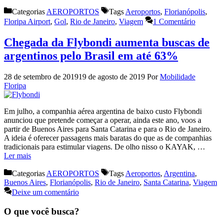
Categorias
AEROPORTOS
Tags
Aeroportos
,
Florianópolis
,
Floripa Airport
,
Gol
,
Rio de Janeiro
,
Viagem
1 Comentário
Chegada da Flybondi aumenta buscas de
argentinos pelo Brasil em até 63%
28 de setembro de 2019
19 de agosto de 2019
Por
Mobilidade
Floripa
Em julho, a companhia aérea argentina de baixo custo Flybondi
anunciou que pretende começar a operar, ainda este ano, voos a
partir de Buenos Aires para Santa Catarina e para o Rio de Janeiro.
A ideia é oferecer passagens mais baratas do que as de companhias
tradicionais para estimular viagens. De olho nisso o KAYAK, …
Ler mais
Categorias
AEROPORTOS
Tags
Aeroportos
,
Argentina
,
Buenos Aires
,
Florianópolis
,
Rio de Janeiro
,
Santa Catarina
,
Viagem
Deixe um comentário
O que você busca?