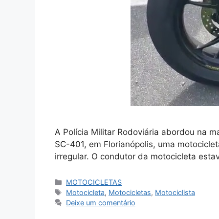
A Polícia Militar Rodoviária abordou na m
SC-401, em Florianópolis, uma motocicle
irregular. O condutor da motocicleta esta
Categorias
MOTOCICLETAS
Tags
Motocicleta
,
Motocicletas
,
Motociclista
Deixe um comentário