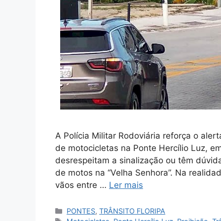
A Polícia Militar Rodoviária reforça o aler
de motocicletas na Ponte Hercílio Luz, em
desrespeitam a sinalização ou têm dúvidas
de motos na “Velha Senhora”. Na realidad
vãos entre …
Ler mais
Categorias
PONTES
,
TRÂNSITO FLORIPA
Tags