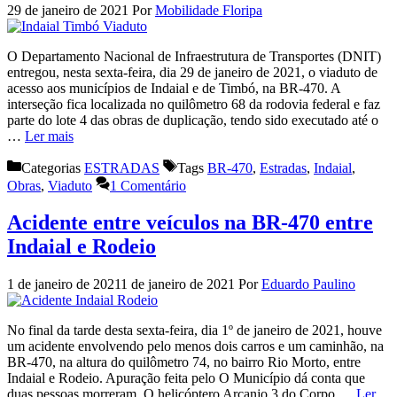
29 de janeiro de 2021
Por
Mobilidade Floripa
O Departamento Nacional de Infraestrutura de Transportes (DNIT)
entregou, nesta sexta-feira, dia 29 de janeiro de 2021, o viaduto de
acesso aos municípios de Indaial e de Timbó, na BR-470. A
interseção fica localizada no quilômetro 68 da rodovia federal e faz
parte do lote 4 das obras de duplicação, tendo sido executado até o
…
Ler mais
Categorias
ESTRADAS
Tags
BR-470
,
Estradas
,
Indaial
,
Obras
,
Viaduto
1 Comentário
Acidente entre veículos na BR-470 entre
Indaial e Rodeio
1 de janeiro de 2021
1 de janeiro de 2021
Por
Eduardo Paulino
No final da tarde desta sexta-feira, dia 1º de janeiro de 2021, houve
um acidente envolvendo pelo menos dois carros e um caminhão, na
BR-470, na altura do quilômetro 74, no bairro Rio Morto, entre
Indaial e Rodeio. Apuração feita pelo O Município dá conta que
duas pessoas morreram. O helicóptero Arcanjo 3 do Corpo …
Ler