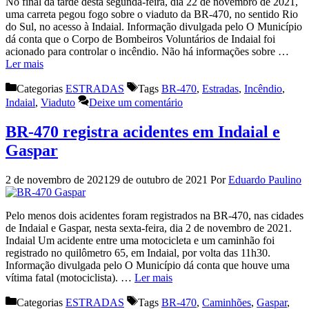
No final da tarde desta segunda-feira, dia 22 de novembro de 2021,
uma carreta pegou fogo sobre o viaduto da BR-470, no sentido Rio
do Sul, no acesso à Indaial. Informação divulgada pelo O Município
dá conta que o Corpo de Bombeiros Voluntários de Indaial foi
acionado para controlar o incêndio. Não há informações sobre …
Ler mais
Categorias
ESTRADAS
Tags
BR-470
,
Estradas
,
Incêndio
,
Indaial
,
Viaduto
Deixe um comentário
BR-470 registra acidentes em Indaial e
Gaspar
2 de novembro de 2021
29 de outubro de 2021
Por
Eduardo Paulino
Pelo menos dois acidentes foram registrados na BR-470, nas cidades
de Indaial e Gaspar, nesta sexta-feira, dia 2 de novembro de 2021.
Indaial Um acidente entre uma motocicleta e um caminhão foi
registrado no quilômetro 65, em Indaial, por volta das 11h30.
Informação divulgada pelo O Município dá conta que houve uma
vítima fatal (motociclista). …
Ler mais
Categorias
ESTRADAS
Tags
BR-470
,
Caminhões
,
Gaspar
,