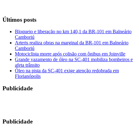
Últimos posts
Bloqueio e liberação no km 140,1 da BR-101 em Balneário
Camboriú
Arteris realiza obras na marginal da BR-101 em Balneário
Camboriú
Motociclista morre após colisão com ônibus em Joinville
Grande vazamento de óleo na SC-401 mobiliza bombeiros e
afeta trânsito
Óleo na pista da SC-401 exige atenção redobrada em
Florianópolis
Publicidade
Publicidade