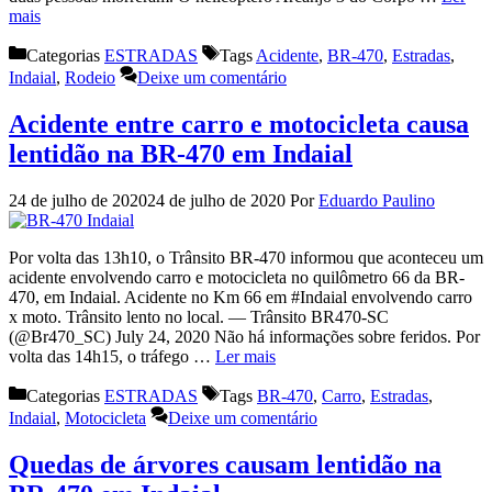
mais
Categorias
ESTRADAS
Tags
Acidente
,
BR-470
,
Estradas
,
Indaial
,
Rodeio
Deixe um comentário
Acidente entre carro e motocicleta causa
lentidão na BR-470 em Indaial
24 de julho de 2020
24 de julho de 2020
Por
Eduardo Paulino
Por volta das 13h10, o Trânsito BR-470 informou que aconteceu um
acidente envolvendo carro e motocicleta no quilômetro 66 da BR-
470, em Indaial. Acidente no Km 66 em #Indaial envolvendo carro
x moto. Trânsito lento no local. — Trânsito BR470-SC
(@Br470_SC) July 24, 2020 Não há informações sobre feridos. Por
volta das 14h15, o tráfego …
Ler mais
Categorias
ESTRADAS
Tags
BR-470
,
Carro
,
Estradas
,
Indaial
,
Motocicleta
Deixe um comentário
Quedas de árvores causam lentidão na