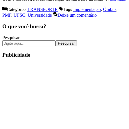
Categorias
TRANSPORTE
Tags
Implementação
,
Ônibus
,
PMF
,
UFSC
,
Universidade
Deixe um comentário
O que você busca?
Pesquisar
Pesquisar
Publicidade