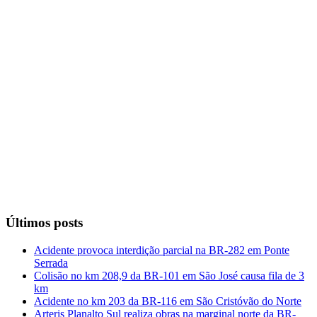
Últimos posts
Acidente provoca interdição parcial na BR-282 em Ponte
Serrada
Colisão no km 208,9 da BR-101 em São José causa fila de 3
km
Acidente no km 203 da BR-116 em São Cristóvão do Norte
Arteris Planalto Sul realiza obras na marginal norte da BR-