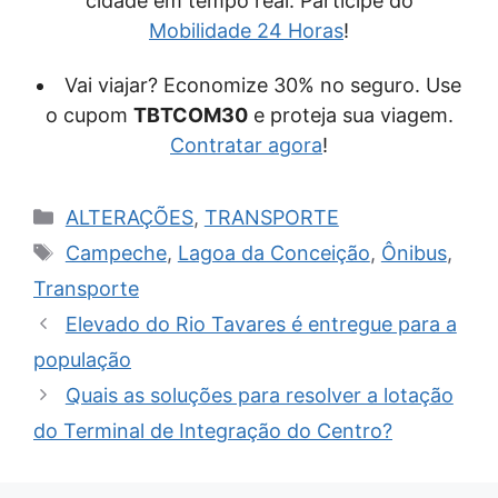
cidade em tempo real. Participe do
Mobilidade 24 Horas
!
Vai viajar? Economize 30% no seguro. Use
o cupom
TBTCOM30
e proteja sua viagem.
Contratar agora
!
Categorias
ALTERAÇÕES
,
TRANSPORTE
Tags
Campeche
,
Lagoa da Conceição
,
Ônibus
,
Transporte
Elevado do Rio Tavares é entregue para a
população
Quais as soluções para resolver a lotação
do Terminal de Integração do Centro?