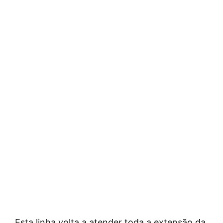
Esta linha volta a atender toda a extensão da