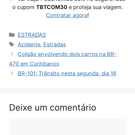
o cupom
TBTCOM30
e proteja sua viagem.
Contratar agora
!
Categorias
ESTRADAS
Tags
Acidente
,
Estradas
Colisão envolvendo dois carros na BR-
470 em Curitibanos
BR-101: Trânsito nesta segunda, dia 16
Deixe um comentário
Comentário