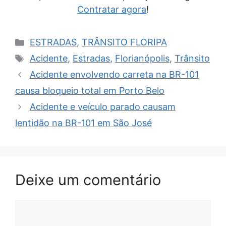
Contratar agora
!
Categorias
ESTRADAS
,
TRÂNSITO FLORIPA
Tags
Acidente
,
Estradas
,
Florianópolis
,
Trânsito
Acidente envolvendo carreta na BR-101
causa bloqueio total em Porto Belo
Acidente e veículo parado causam
lentidão na BR-101 em São José
Deixe um comentário
Comentário