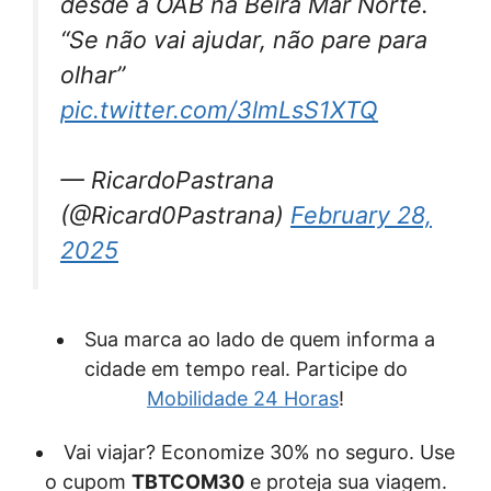
desde a OAB na Beira Mar Norte.
“Se não vai ajudar, não pare para
olhar”
pic.twitter.com/3lmLsS1XTQ
— RicardoPastrana
(@Ricard0Pastrana)
February 28,
2025
Sua marca ao lado de quem informa a
cidade em tempo real. Participe do
Mobilidade 24 Horas
!
Vai viajar? Economize 30% no seguro. Use
o cupom
TBTCOM30
e proteja sua viagem.