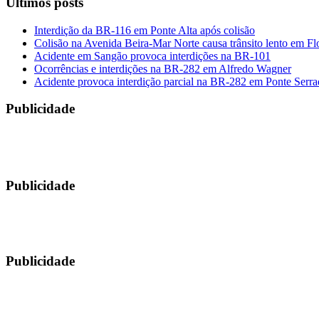
Últimos posts
Interdição da BR-116 em Ponte Alta após colisão
Colisão na Avenida Beira-Mar Norte causa trânsito lento em Fl
Acidente em Sangão provoca interdições na BR-101
Ocorrências e interdições na BR-282 em Alfredo Wagner
Acidente provoca interdição parcial na BR-282 em Ponte Serra
Publicidade
Publicidade
Publicidade