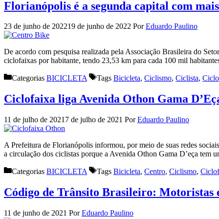
Florianópolis é a segunda capital com mais 
23 de junho de 2022
19 de junho de 2022
Por
Eduardo Paulino
De acordo com pesquisa realizada pela Associação Brasileira do Setor 
ciclofaixas por habitante, tendo 23,53 km para cada 100 mil habitant
Categorias
BICICLETA
Tags
Bicicleta
,
Ciclismo
,
Ciclista
,
Ciclo
Ciclofaixa liga Avenida Othon Gama D’E
11 de julho de 2021
7 de julho de 2021
Por
Eduardo Paulino
A Prefeitura de Florianópolis informou, por meio de suas redes soci
a circulação dos ciclistas porque a Avenida Othon Gama D’eça tem u
Categorias
BICICLETA
Tags
Bicicleta
,
Centro
,
Ciclismo
,
Ciclo
Código de Trânsito Brasileiro: Motoristas e
11 de junho de 2021
Por
Eduardo Paulino