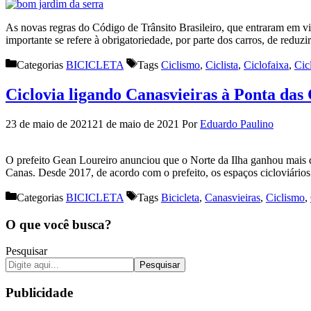
As novas regras do Código de Trânsito Brasileiro, que entraram em vig
importante se refere à obrigatoriedade, por parte dos carros, de redu
Categorias
BICICLETA
Tags
Ciclismo
,
Ciclista
,
Ciclofaixa
,
Cic
Ciclovia ligando Canasvieiras à Ponta das
23 de maio de 2021
21 de maio de 2021
Por
Eduardo Paulino
O prefeito Gean Loureiro anunciou que o Norte da Ilha ganhou mais de 
Canas. Desde 2017, de acordo com o prefeito, os espaços cicloviário
Categorias
BICICLETA
Tags
Bicicleta
,
Canasvieiras
,
Ciclismo
,
O que você busca?
Pesquisar
Pesquisar
Publicidade