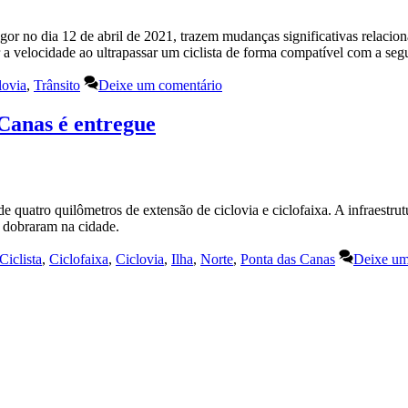
or no dia 12 de abril de 2021, trazem mudanças significativas relacion
zir a velocidade ao ultrapassar um ciclista de forma compatível com a s
lovia
,
Trânsito
Deixe um comentário
 Canas é entregue
quatro quilômetros de extensão de ciclovia e ciclofaixa. A infraestrutu
s dobraram na cidade.
Ciclista
,
Ciclofaixa
,
Ciclovia
,
Ilha
,
Norte
,
Ponta das Canas
Deixe um