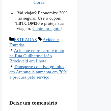
Horas
!
Vai viajar? Economize 30%
no seguro. Use o cupom
TBTCOM30
e proteja sua
viagem.
Contratar agora
!
Categorias
Tags
ESTRADAS
Acidente
,
Estradas
Acidente entre carro e moto
na Rua Guilherme João
Brockveld em Ilhota
Transporte coletivo gratuito
em Araranguá aumenta em 70%
a procura pelo serviço
Deixe um comentário