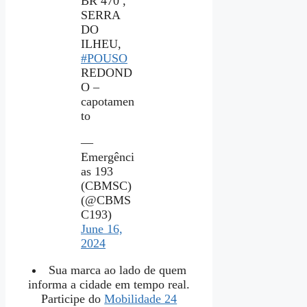
BR 470 ,
SERRA
DO
ILHEU,
#POUSO
REDOND
O –
capotamen
to
—
Emergênci
as 193
(CBMSC)
(@CBMS
C193)
June 16,
2024
Sua marca ao lado de quem
informa a cidade em tempo real.
Participe do
Mobilidade 24