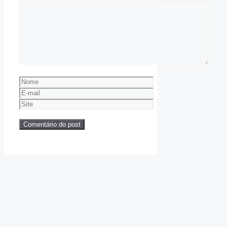
Comentário
Nome
E-
mail
Site