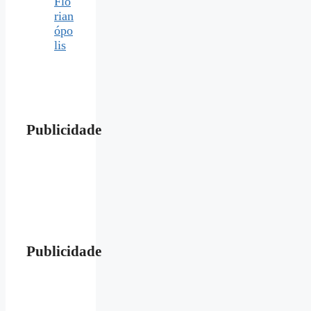
Flo
rian
ópo
lis
Publicidade
Publicidade