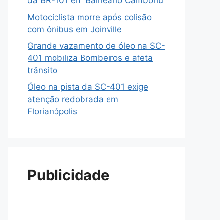
da BR-101 em Balneário Camboriú
Motociclista morre após colisão
com ônibus em Joinville
Grande vazamento de óleo na SC-
401 mobiliza Bombeiros e afeta
trânsito
Óleo na pista da SC-401 exige
atenção redobrada em
Florianópolis
Publicidade