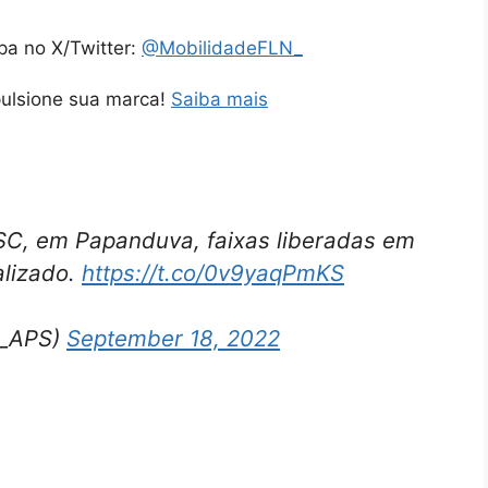
pa no X/Twitter:
@MobilidadeFLN_
pulsione sua marca!
Saiba mais
SC, em Papanduva, faixas liberadas em
alizado.
https://t.co/0v9yaqPmKS
is_APS)
September 18, 2022