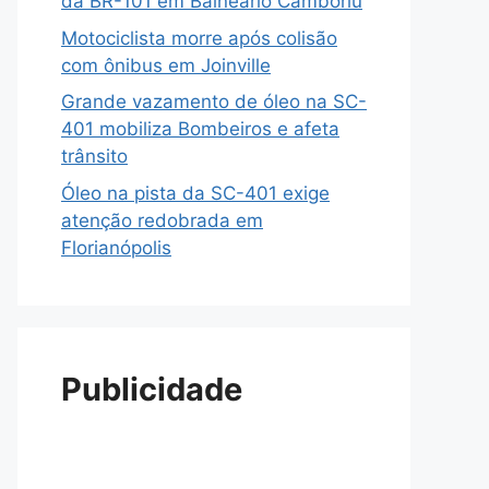
da BR-101 em Balneário Camboriú
Motociclista morre após colisão
com ônibus em Joinville
Grande vazamento de óleo na SC-
401 mobiliza Bombeiros e afeta
trânsito
Óleo na pista da SC-401 exige
atenção redobrada em
Florianópolis
Publicidade