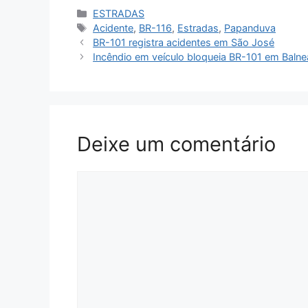
Categorias
ESTRADAS
Tags
Acidente
,
BR-116
,
Estradas
,
Papanduva
BR-101 registra acidentes em São José
Incêndio em veículo bloqueia BR-101 em Baln
Deixe um comentário
Comentário