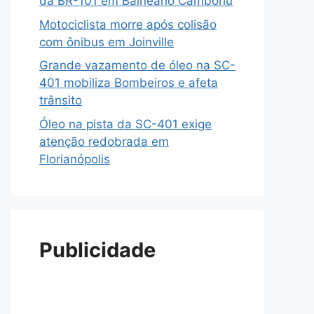
da BR-101 em Balneário Camboriú
Motociclista morre após colisão
com ônibus em Joinville
Grande vazamento de óleo na SC-
401 mobiliza Bombeiros e afeta
trânsito
Óleo na pista da SC-401 exige
atenção redobrada em
Florianópolis
Publicidade