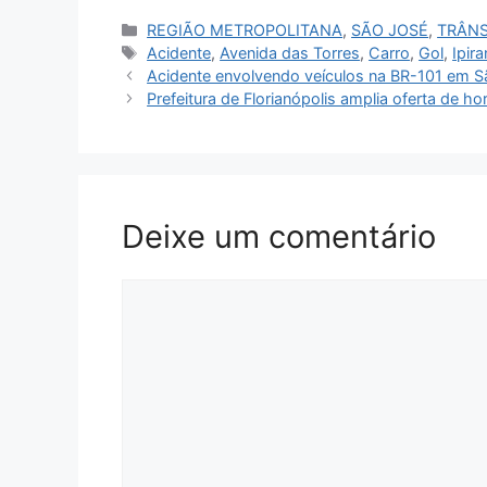
Categorias
REGIÃO METROPOLITANA
,
SÃO JOSÉ
,
TRÂNS
Tags
Acidente
,
Avenida das Torres
,
Carro
,
Gol
,
Ipir
Acidente envolvendo veículos na BR-101 em 
Prefeitura de Florianópolis amplia oferta de ho
Deixe um comentário
Comentário