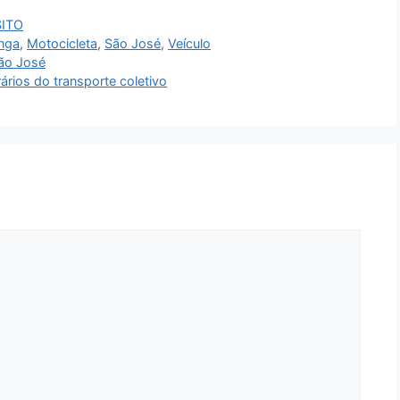
ITO
anga
,
Motocicleta
,
São José
,
Veículo
São José
rários do transporte coletivo