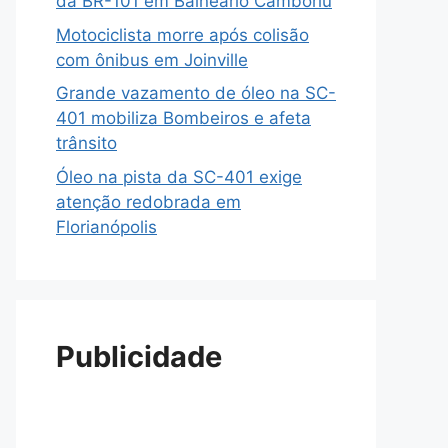
da BR-101 em Balneário Camboriú
Motociclista morre após colisão
com ônibus em Joinville
Grande vazamento de óleo na SC-
401 mobiliza Bombeiros e afeta
trânsito
Óleo na pista da SC-401 exige
atenção redobrada em
Florianópolis
Publicidade