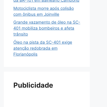
da BR-101 em Balneário Camboriú
Motociclista morre após colisão
com ônibus em Joinville
Grande vazamento de óleo na SC-
401 mobiliza bombeiros e afeta
trânsito
Óleo na pista da SC-401 exige
atenção redobrada em
Florianópolis
Publicidade