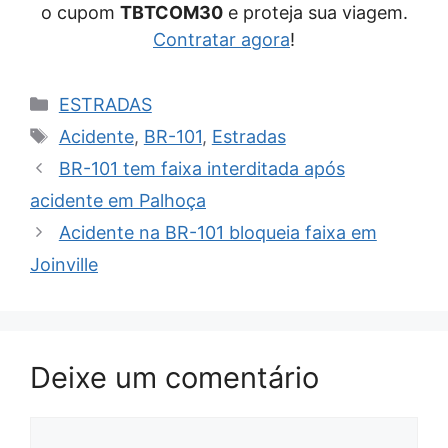
o cupom
TBTCOM30
e proteja sua viagem.
Contratar agora
!
Categorias
ESTRADAS
Tags
Acidente
,
BR-101
,
Estradas
BR-101 tem faixa interditada após
acidente em Palhoça
Acidente na BR-101 bloqueia faixa em
Joinville
Deixe um comentário
Comentário